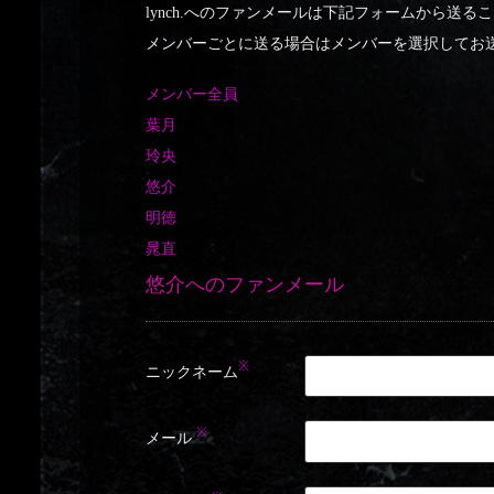
lynch.へのファンメールは下記フォームから送る
メンバーごとに送る場合はメンバーを選択してお
メンバー全員
葉月
玲央
悠介
明徳
晁直
悠介へのファンメール
※
ニックネーム
※
メール