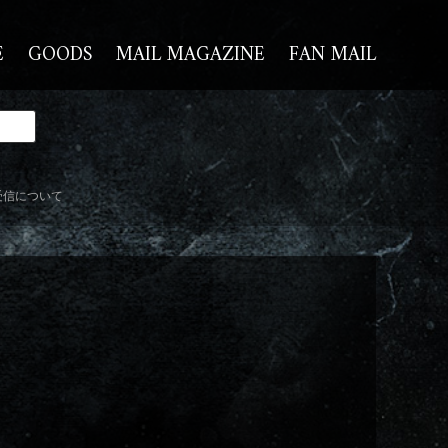
E
GOODS
MAIL MAGAZINE
FAN MAIL
受信について