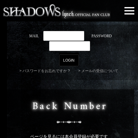
togg
navi
MAIL
PASSWORD
パスワードをお忘れですか ?
メールの受信について
Back Number
ページを見るには本会員登録が必要です