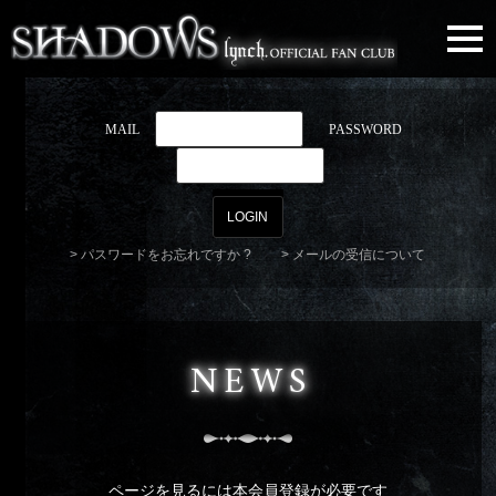
togg
navi
MAIL
PASSWORD
パスワードをお忘れですか ?
メールの受信について
NEWS
ページを見るには本会員登録が必要です