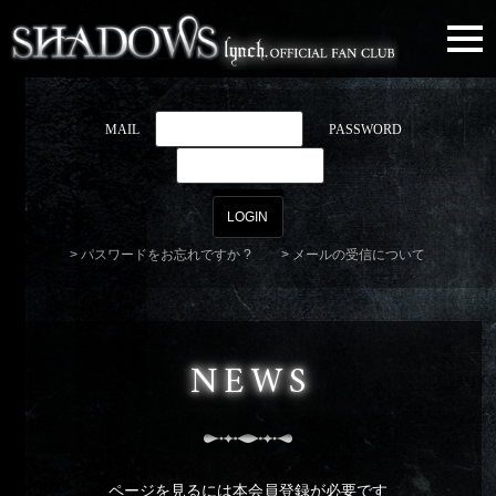
togg
navi
MAIL
PASSWORD
パスワードをお忘れですか ?
メールの受信について
NEWS
ページを見るには本会員登録が必要です