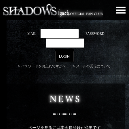
togg
navi
MAIL
PASSWORD
パスワードをお忘れですか ?
メールの受信について
NEWS
ページを見るには本会員登録が必要です