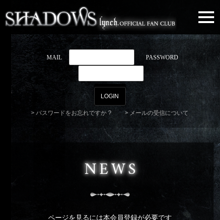
togg
navi
MAIL
PASSWORD
パスワードをお忘れですか ?
メールの受信について
NEWS
ページを見るには本会員登録が必要です