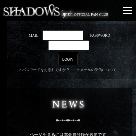
togg
navi
MAIL
PASSWORD
パスワードをお忘れですか ?
メールの受信について
NEWS
ページを見るには本会員登録が必要です