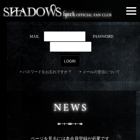
togg
navi
MAIL
PASSWORD
パスワードをお忘れですか ?
メールの受信について
NEWS
ページを見るには本会員登録が必要です