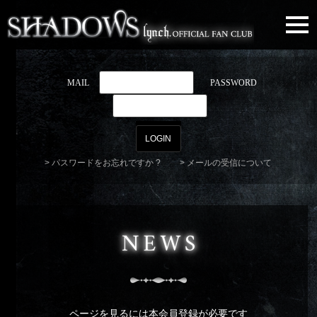
togg
navi
MAIL
PASSWORD
パスワードをお忘れですか ?
メールの受信について
NEWS
ページを見るには本会員登録が必要です