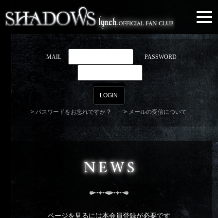
togg
navi
MAIL
PASSWORD
パスワードをお忘れですか ?
メールの受信について
NEWS
ページを見るには本会員登録が必要です