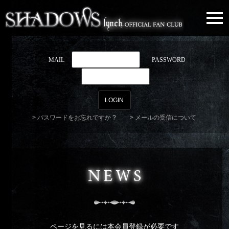
togg
navi
MAIL
PASSWORD
パスワードをお忘れですか ?
メールの受信について
NEWS
ページを見るには本会員登録が必要です