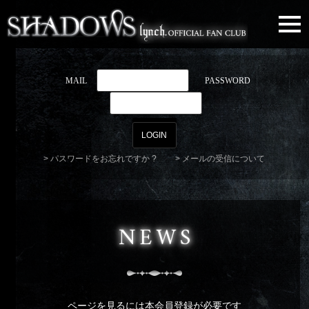
togg
navi
MAIL
PASSWORD
パスワードをお忘れですか ?
メールの受信について
NEWS
ページを見るには本会員登録が必要です