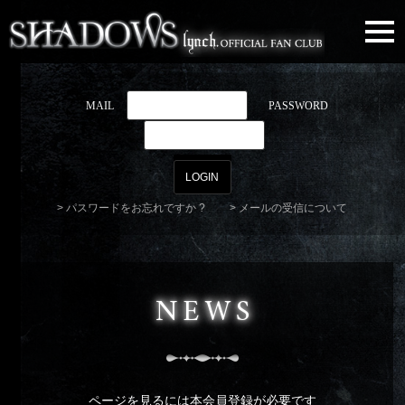
togg
navi
MAIL
PASSWORD
パスワードをお忘れですか ?
メールの受信について
NEWS
ページを見るには本会員登録が必要です