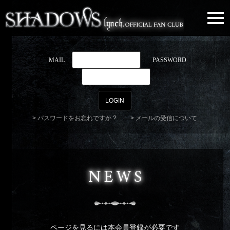
togg
navi
MAIL
PASSWORD
パスワードをお忘れですか ?
メールの受信について
NEWS
ページを見るには本会員登録が必要です