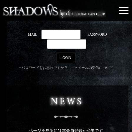
togg
navi
MAIL
PASSWORD
パスワードをお忘れですか ?
メールの受信について
NEWS
ページを見るには本会員登録が必要です