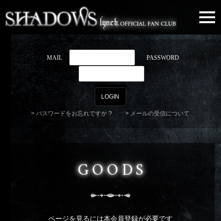
togg
navi
MAIL
PASSWORD
パスワードをお忘れですか ?
メールの受信について
GOODS
ページを見るには本会員登録が必要です