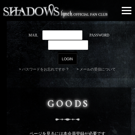
togg
navi
MAIL
PASSWORD
パスワードをお忘れですか ?
メールの受信について
GOODS
ページを見るには本会員登録が必要です