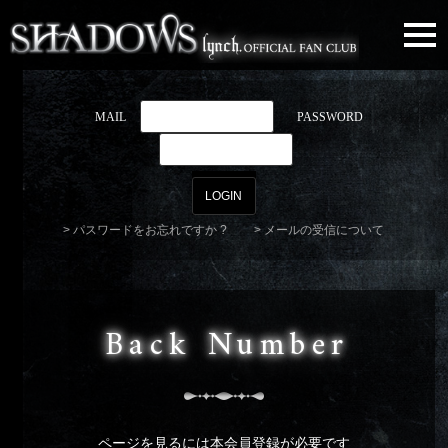
togg
navi
MAIL
PASSWORD
パスワードをお忘れですか ?
メールの受信について
Back Number
ページを見るには本会員登録が必要です