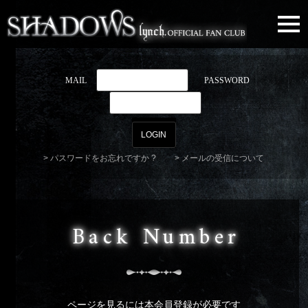
togg
navi
MAIL
PASSWORD
パスワードをお忘れですか ?
メールの受信について
Back Number
ページを見るには本会員登録が必要です