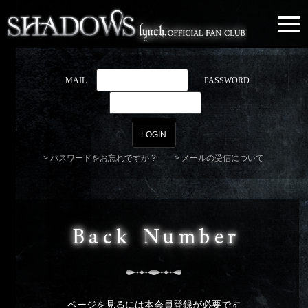
togg
navi
MAIL
PASSWORD
パスワードをお忘れですか ?
メールの受信について
Back Number
ページを見るには本会員登録が必要です