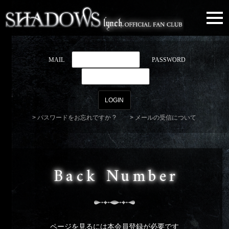
togg
navi
MAIL
PASSWORD
パスワードをお忘れですか ?
メールの受信について
Back Number
ページを見るには本会員登録が必要です