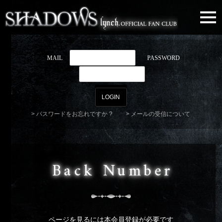
togg
navi
MAIL
PASSWORD
パスワードをお忘れですか ?
メールの受信について
Back Number
ページを見るには本会員登録が必要です