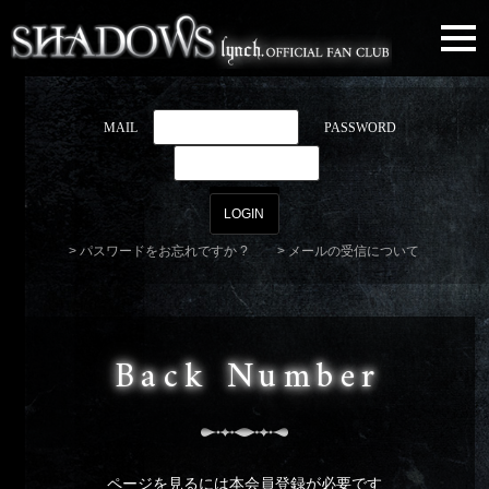
togg
navi
MAIL
PASSWORD
パスワードをお忘れですか ?
メールの受信について
Back Number
ページを見るには本会員登録が必要です